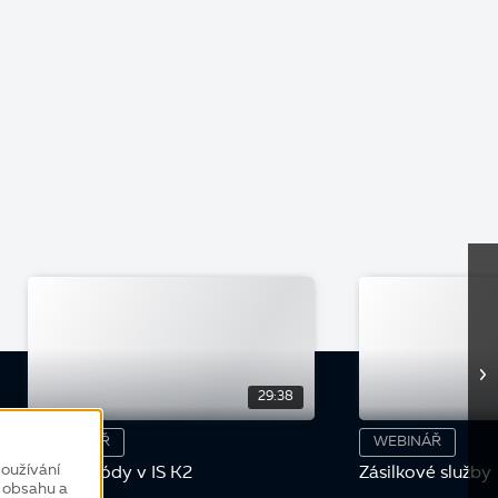
29:38
WEBINÁŘ
WEBINÁŘ
oužívání
Čárové kódy v IS K2
Zásilkové služby
í obsahu a