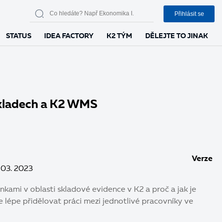
Přihlásit se
STATUS
IDEA FACTORY
K2 TÝM
DĚLEJTE TO JINAK
skladech a K2 WMS
Verze
 03. 2023
nkami v oblasti skladové evidence v K2 a proč a jak je
e lépe přidělovat práci mezi jednotlivé pracovníky ve