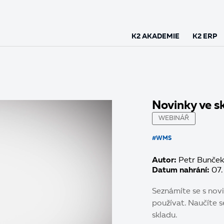
K2 AKADEMIE
K2 ERP
Novinky ve 
WEBINÁŘ
#WMS
Autor:
Petr Bunček
Datum nahrání:
07.
Seznámíte se s novi
používat. Naučíte s
skladu.