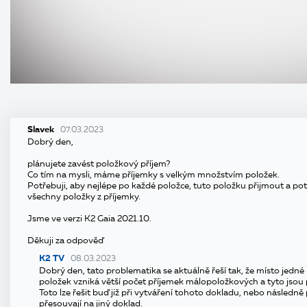
Slavek
07.03.2023
Dobrý den,
plánujete zavést položkový příjem?
Co tím na mysli, máme příjemky s velkým množstvím položek.
Potřebuji, aby nejlépe po každé položce, tuto položku přijmout a po
všechny položky z příjemky.
Jsme ve verzi K2 Gaia 2021.10.
Děkuji za odpověď
K2 TV
08.03.2023
Dobrý den, tato problematika se aktuálně řeší tak, že místo jedn
položek vzniká větší počet příjemek málopoložkových a tyto jsou
Toto lze řešit buď již při vytváření tohoto dokladu, nebo následně
přesouvají na jiný doklad.