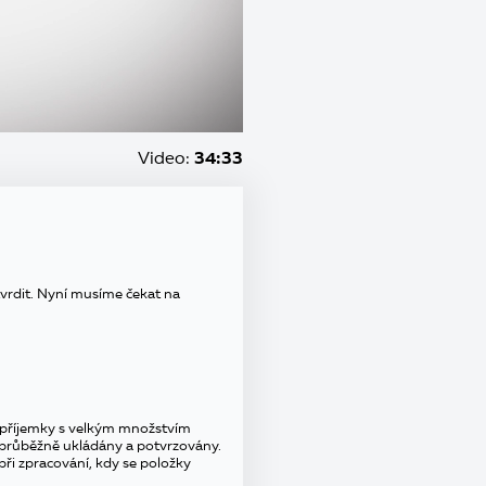
Video:
34:33
tvrdit. Nyní musíme čekat na
é příjemky s velkým množstvím
 průběžně ukládány a potvrzovány.
 při zpracování, kdy se položky