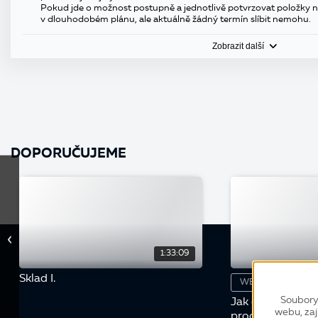
Pokud jde o možnost postupně a jednotlivě potvrzovat položky 
v dlouhodobém plánu, ale aktuálně žádný termín slíbit nemohu.
Zobrazit další
DOPORUČUJEME
1:33:09
Sklad I.
WEBINÁŘ
Soubory
Jak optimalizov
webu, zaj
procesy s novou