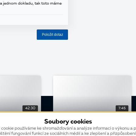
na jednom dokladu, tak toto máme
Položit dotaz
42:30
7:45
Soubory cookies
KONFERENCE
 cookie používáme ke shromažďování a analýze informací o výkonu a p
at skladové
Vyhodnocování skladníků
ištění fungování funkcí ze sociálních médií a ke zlepšení a přizpůsoben
 mapou skladů
efektivně