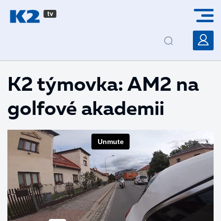
PŘESKOČIT NAVIGACI
K2 týmovka: AM2 na
golfové akademii