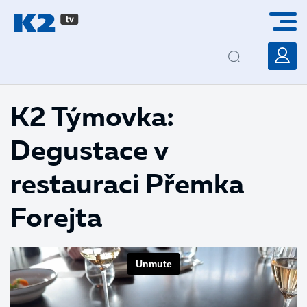
PŘESKOČIT NAVIGACI
K2 Týmovka:
Degustace v
restauraci Přemka
Forejta