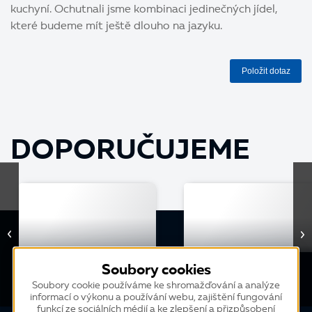
kuchyní. Ochutnali jsme kombinaci jedinečných jídel,
které budeme mít ještě dlouho na jazyku.
Položit dotaz
DOPORUČUJEME
ZÁBAVA
ZÁBAVA
Soubory cookies
K2 týmovka: Technici na
K2 týmovka: Brno se
Soubory cookie používáme ke shromažďování a analýze
informací o výkonu a používání webu, zajištění fungování
Dlouhých stráních
vznáší
funkcí ze sociálních médií a ke zlepšení a přizpůsobení