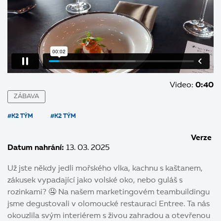
Video:
0:40
ZÁBAVA
#K2 TÝM
#K2 TÝM
Verze
Datum nahrání:
13. 03. 2025
Už jste někdy jedli mořského vlka, kachnu s kaštanem,
zákusek vypadající jako volské oko, nebo guláš s
rozinkami? 🤤 Na našem marketingovém teambuildingu
jsme degustovali v olomoucké restauraci Entree. Ta nás
okouzlila svým interiérem s živou zahradou a otevřenou