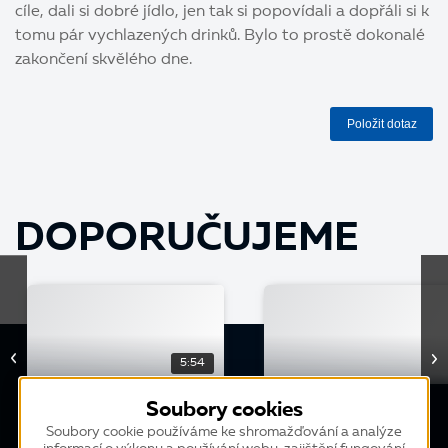
cíle, dali si dobré jídlo, jen tak si popovídali a dopřáli si k
tomu pár vychlazených drinků. Bylo to prostě dokonalé
zakončení skvělého dne.
Položit dotaz
DOPORUČUJEME
5:54
ZÁBAVA
ZÁBAVA
Soubory cookies
K2 Týmovka: Běhůnkovci
K2 týmovka: Golfová
Soubory cookie používáme ke shromažďování a analýze