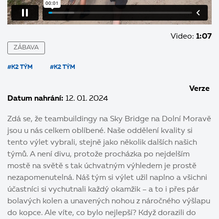
Video:
1:07
ZÁBAVA
#K2 TÝM
#K2 TÝM
Verze
Datum nahrání:
12. 01. 2024
Zdá se, že teambuildingy na Sky Bridge na Dolní Moravě
jsou u nás celkem oblíbené. Naše oddělení kvality si
tento výlet vybrali, stejně jako několik dalších našich
týmů. A není divu, protože procházka po nejdelším
mostě na světě s tak úchvatným výhledem je prostě
nezapomenutelná. Náš tým si výlet užil naplno a všichni
účastníci si vychutnali každý okamžik – a to i přes pár
bolavých kolen a unavených nohou z náročného výšlapu
do kopce. Ale víte, co bylo nejlepší? Když dorazili do