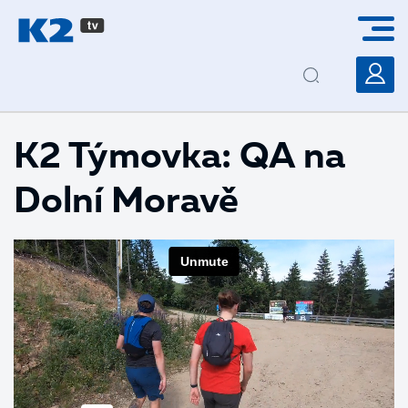
PŘESKOČIT NAVIGACI
K2 Týmovka: QA na
Dolní Moravě