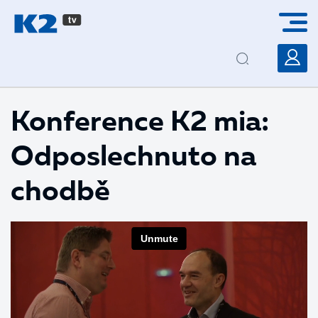
PŘESKOČIT NAVIGACI
Konference K2 mia:
Odposlechnuto na
chodbě