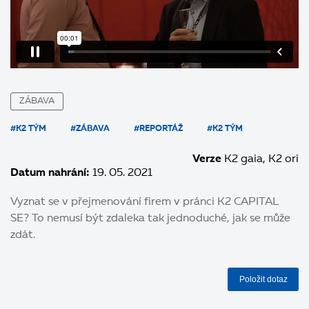
ZÁBAVA
#K2 TÝM
#ZÁBAVA
#REPORTÁŽ
#K2 TÝM
Verze
K2 gaia
K2 ori
Datum nahrání:
19. 05. 2021
Vyznat se v přejmenování firem v pránci K2 CAPITAL
SE? To nemusí být zdaleka tak jednoduché, jak se může
zdát.
Položit dotaz