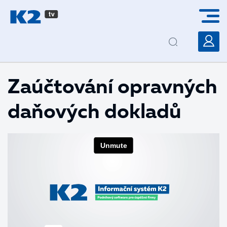
PŘESKOČIT NAVIGACI
Zaúčtování opravných
daňových dokladů