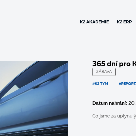
K2 AKADEMIE
K2 ERP
365 dní pro 
ZÁBAVA
#K2 TÝM
#REPORT
Datum nahrání:
20.
Co jsme za uplynulý