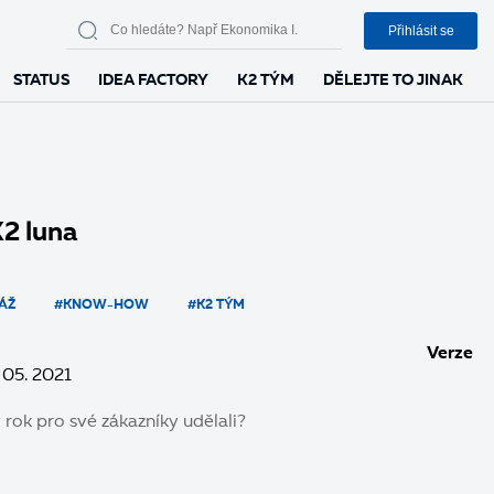
Přihlásit se
STATUS
IDEA FACTORY
K2 TÝM
DĚLEJTE TO JINAK
K2 luna
ÁŽ
#KNOW-HOW
#K2 TÝM
Verze
 05. 2021
 rok pro své zákazníky udělali?