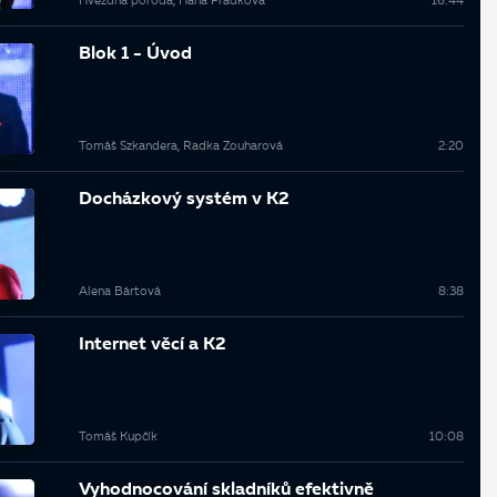
Hvězdná poroda, Hana Přádková
16:44
Blok 1 - Úvod
Tomáš Szkandera, Radka Zouharová
2:20
Docházkový systém v K2
Alena Bártová
8:38
Internet věcí a K2
Tomáš Kupčík
10:08
Vyhodnocování skladníků efektivně