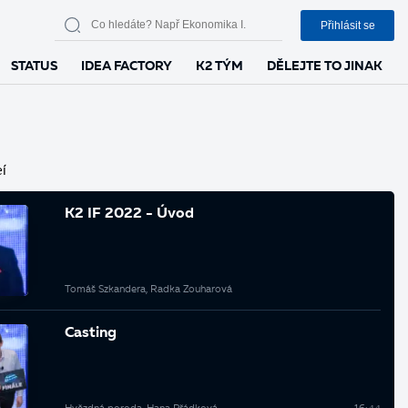
Přihlásit se
STATUS
IDEA FACTORY
K2 TÝM
DĚLEJTE TO JINAK
í
K2 IF 2022 - Úvod
Tomáš Szkandera, Radka Zouharová
Casting