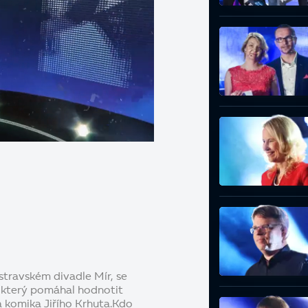
stravském divadle Mír, se
, který pomáhal hodnotit
a komika Jiřího Krhuta.Kdo