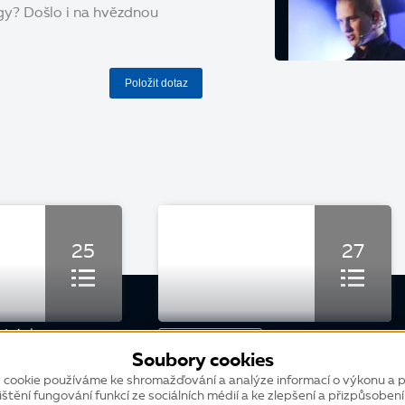
gy? Došlo i na hvězdnou
Položit dotaz
25
27
dní slovo
KONFERENCE
Soubory cookies
K2 IF 2026: Zahájení konference
 cookie používáme ke shromažďování a analýze informací o výkonu a p
ištění fungování funkcí ze sociálních médií a ke zlepšení a přizpůsoben