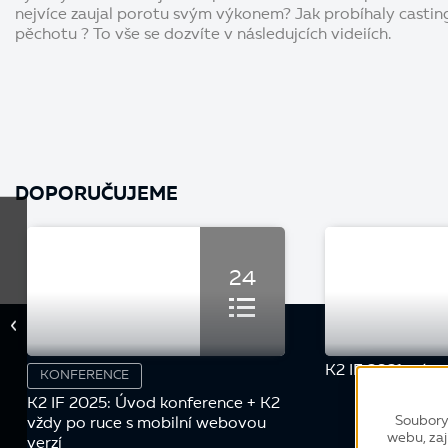
nejvíce zaujal porotu svým výkonem? Jak probíhaly castin
pěchotu ? To vše se dozvíte v následujcích videiích.
DOPORUČUJEME
24
K2 IF 2021 - úvo
KONFERENCE
K2 IF 2025: Úvod konference + K2
Soubory
vždy po ruce s mobilní webovou
webu, zaj
verzí