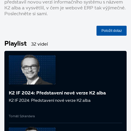
představil novou verzi informačního systému s názvem
K2 alba a vysvětlil, v čem je webové ERP tak výjimečné.
Poslechněte si sami.
Položit dotaz
Playlist
32 videí
K2 IF 2024: Představení nové verze K2 alba
K2 IF 2024: Představení nové verze K2 alba
Tomáš Szkandera