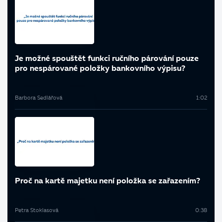
Je možné spouštět funkci ručního párování pouze
pro nespárované položky bankovního výpisu?
Barbora Sedlářová
1:02
Proč na kartě majetku není položka se zařazením?
Petra Stoklasová
0:38