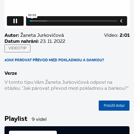
Autor:
Žaneta Jurkovičová
Video:
2:01
Datum nahrání:
23. 11. 2022
VIDEOTIP
#JAK PÁROVAT PŘEVOD MEZI POKLADNOU A BANKOU?
Verze
V tomto tipu Vám Žaneta Jurkovičová odpoví na
otázku: "Jak párovat převod mezi pokladnou a bankou?"
Položit dotaz
Playlist
9 videí