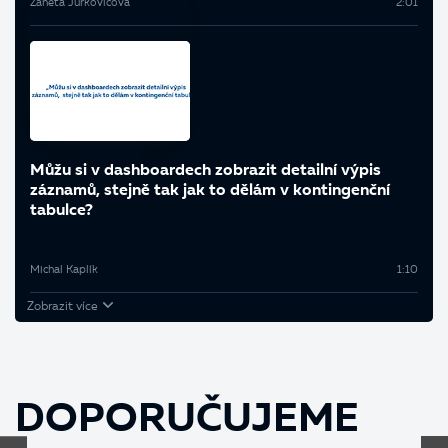
Žaneta Jurkovičová
2:01
Můžu si v dashboardech zobrazit detailní výpis
záznamů, stejně tak jak to dělám v kontingenční
tabulce?
Michal Kaplík
1:10
Zobrazit více
DOPORUČUJEME