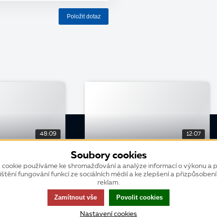
Položit dotaz
48:09
12:07
Soubory cookies
KONFERENCE
 cookie používáme ke shromažďování a analýze informací o výkonu a p
e K2
Udržte si přehled ve smlouvách
ištění fungování funkcí ze sociálních médií a ke zlepšení a přizpůsoben
reklam.
Zamítnout vše
Povolit cookies
Nastavení cookies