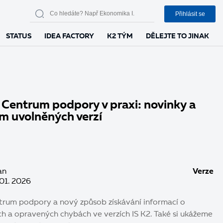
Přihlásit se
STATUS
IDEA FACTORY
K2 TÝM
DĚLEJTE TO JINAK
 Centrum podpory v praxi: novinky a
m uvolněných verzí
an
Verze
 01. 2026
trum podpory a nový způsob získávání informací o
ch a opravených chybách ve verzích IS K2. Také si ukážeme