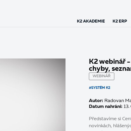
K2 AKADEMIE
K2 ERP
K2 webinář -
chyby, sezna
WEBINÁŘ
#SYSTÉM K2
Autor:
Radovan M
Datum nahrání:
13.
Představíme si Cen
novinkách, hlášený