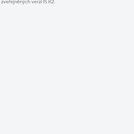
zveřejněných verzí IS K2.