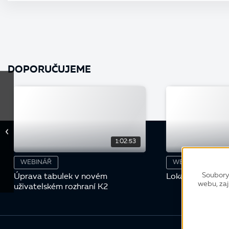
DOPORUČUJEME
1:02:53
WEBINÁŘ
WEBINÁŘ
Soubory
Úprava tabulek v novém
Lokální instalac
webu, zaj
uživatelském rozhraní K2