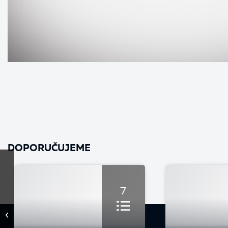
DOPORUČUJEME
7