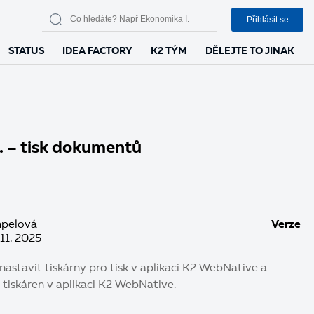
Přihlásit se
STATUS
IDEA FACTORY
K2 TÝM
DĚLEJTE TO JINAK
. – tisk dokumentů
pelová
Verze
 11. 2025
 nastavit tiskárny pro tisk v aplikaci K2 WebNative a
 tiskáren v aplikaci K2 WebNative.