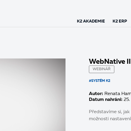
K2 AKADEMIE
K2 ERP
WebNative II
WEBINÁŘ
#SYSTÉM K2
Autor:
Renata Ham
Datum nahrání:
25.
Představíme si, jak
možnosti nastavení