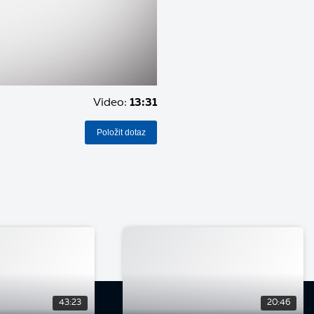
Video:
13:31
Položit dotaz
43:23
20:46