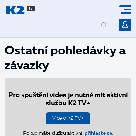
PŘESKOČIT NAVIGACI
Ostatní pohledávky a
závazky
Pro spuštění videa je nutné mít aktivní
službu K2 TV+
Více o K2 TV+
Pokud máte službu aktivní,
přihlaste se.