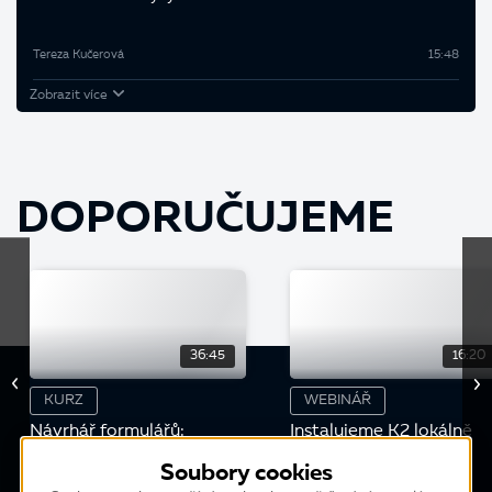
Tereza Kučerová
15:48
Zobrazit více
DOPORUČUJEME
36:45
16:20
KURZ
WEBINÁŘ
Návrhář formulářů:
Instalujeme K2 lokálně
Komponenta Ribbon
Soubory cookies