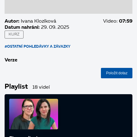
Autor:
Ivana Klozíková
Video:
07:59
Datum nahrání:
29. 09. 2025
KURZ
#OSTATNÍ POHLEDÁVKY A ZÁVAZKY
Verze
Položit dotaz
Playlist
18 videí