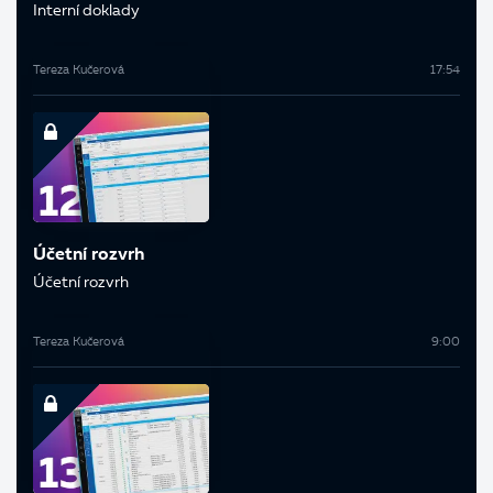
Interní doklady
Tereza Kučerová
17:54
Účetní rozvrh
Účetní rozvrh
Tereza Kučerová
9:00