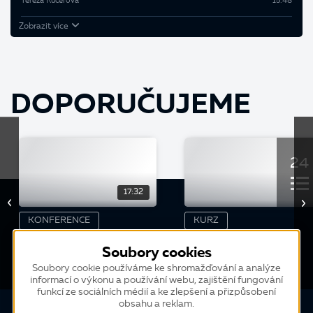
Tereza Kučerová
15:48
Zobrazit více
DOPORUČUJEME
24
17:32
KONFERENCE
KURZ
K2 IF 2024: Pavel Jinoch z
Správce IS K2
Soubory cookies
Alliance Healthcare o
nasazení K2 e-shopu pro
Soubory cookie používáme ke shromažďování a analýze
informací o výkonu a používání webu, zajištění fungování
Alphega lékárny
funkcí ze sociálních médií a ke zlepšení a přizpůsobení
obsahu a reklam.