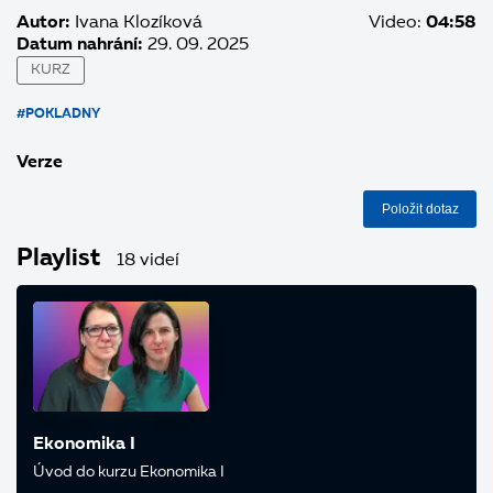
Autor:
Ivana Klozíková
Video:
04:58
Datum nahrání:
29. 09. 2025
KURZ
#POKLADNY
Verze
Položit dotaz
Playlist
18 videí
Ekonomika I
Úvod do kurzu Ekonomika I