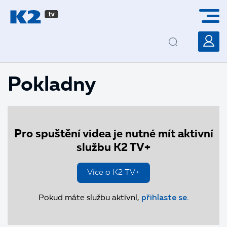
PŘESKOČIT NAVIGACI
Pokladny
Pro spuštění videa je nutné mít aktivní
službu K2 TV+
Více o K2 TV+
Pokud máte službu aktivní,
přihlaste se.