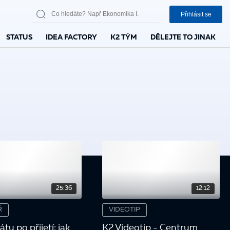
Přihlásit se
STATUS
IDEA FACTORY
K2 TÝM
DĚLEJTE TO JINAK
25:36
12:12
Ř
VIDEOTIP
tu po přijetí: jak
K2 Videotip - Centrum