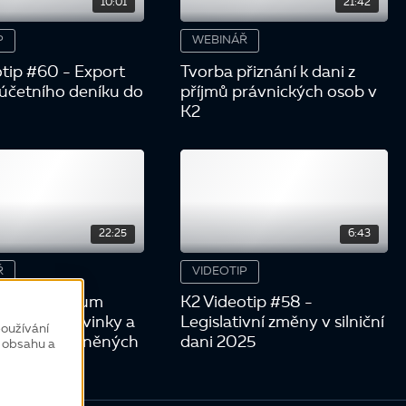
10:01
21:42
P
WEBINÁŘ
tip #60 - Export
Tvorba přiznání k dani z
 účetního deníku do
příjmů právnických osob v
K2
22:25
6:43
Ř
VIDEOTIP
nář - Centrum
K2 Videotip #58 -
v praxi: novinky a
Legislativní změny v silniční
oužívání
seznam uvolněných
dani 2025
í obsahu a