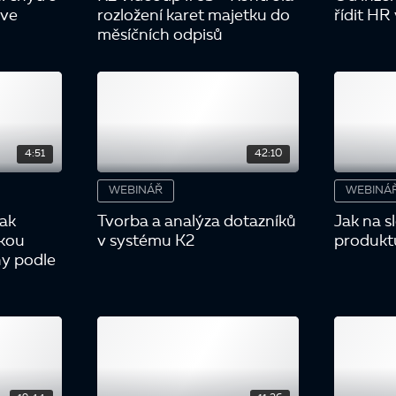
 ve
rozložení karet majetku do
řídit HR
měsíčních odpisů
4:51
42:10
WEBINÁŘ
WEBINÁ
Jak
Tvorba a analýza dotazníků
Jak na s
ckou
v systému K2
produkt
hy podle