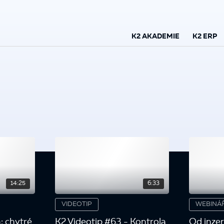
K2 AKADEMIE
K2 ERP
14:25
6:33
VIDEOTIP
WEBINÁ
: chytré
K2 Videotip #63 - Kontrola
Od inzerá