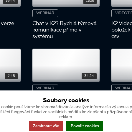
19:44
11:26
WEBINÁŘ
VIDEOTI
d verze
Chat v K2? Rychlá týmová
K2 Video
komunikace přímo v
položek
systému
csv
7:48
34:24
WEBINÁŘ
WEBINÁ
Import
Legislativní změny ve
K2 webi
Soubory cookies
 Excelu
mzdách k 1. 1. 2026
podpory 
 cookie používáme ke shromažďování a analýze informací o výkonu a p
chyby, 
ištění fungování funkcí ze sociálních médií a ke zlepšení a přizpůsoben
reklam.
verzí
Zamítnout vše
Povolit cookies