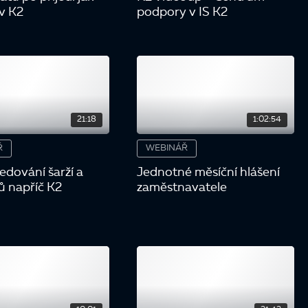
 v K2
podpory v IS K2
21:18
1:02:54
Ř
WEBINÁŘ
ledování šarží a
Jednotné měsíční hlášení
ů napříč K2
zaměstnavatele