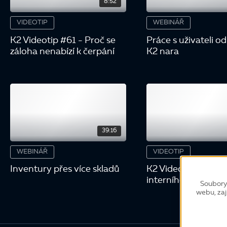
8:52
VIDEOTIP
WEBINÁŘ
K2 Videotip #61 - Proč se
Práce s uživateli o
záloha nenabízí k čerpání
K2 nara
39:16
WEBINÁŘ
VIDEOTIP
Inventury přes více skladů
K2 Videotip #59 - 
interního dokladu z
Soubory
webu, zaj