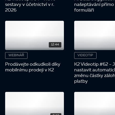
sestavy v účetnictví v r.
našeptávání přímo
2026
formuláři
12:44
WEBINÁŘ
VIDEOTIP
Prodávejte odkudkoli díky
K2 Videotip #62 - 
mobilnímu prodeji v K2
nastavit automati
změnu částky zálo
platby