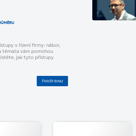
PRŮMĚRU
ístupy v řízení firmy: nábor,
ová témata vám pomohou
istěte, jak tyto přístupy
Položit dotaz