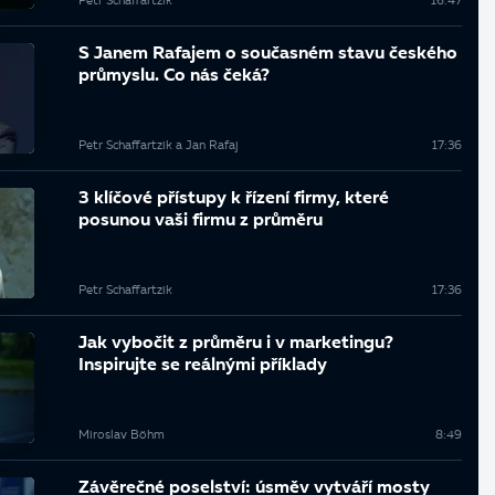
Petr Schaffartzik
16:47
S Janem Rafajem o současném stavu českého
průmyslu. Co nás čeká?
Petr Schaffartzik a Jan Rafaj
17:36
3 klíčové přístupy k řízení firmy, které
posunou vaši firmu z průměru
Petr Schaffartzik
17:36
Jak vybočit z průměru i v marketingu?
Inspirujte se reálnými příklady
Miroslav Böhm
8:49
Závěrečné poselství: úsměv vytváří mosty