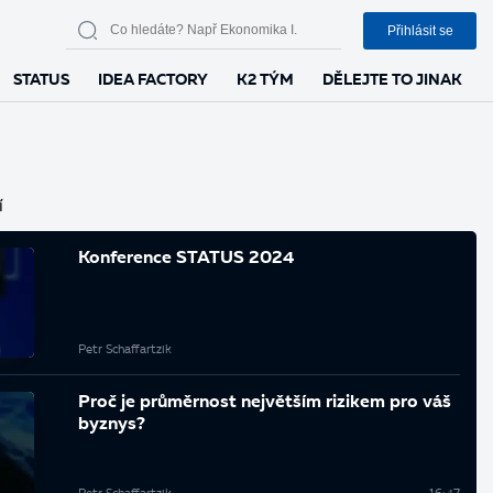
Přihlásit se
STATUS
IDEA FACTORY
K2 TÝM
DĚLEJTE TO JINAK
í
Konference STATUS 2024
Petr Schaffartzik
Proč je průměrnost největším rizikem pro váš
byznys?