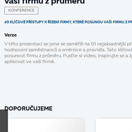
vaši firmu z průměru
KONFERENCE
#3 KLÍČOVÉ PŘÍSTUPY K ŘÍZENÍ FIRMY, KTERÉ POSUNOU VAŠI FIRMU Z 
Verze
V této prezentaci se jsme se zaměřili na tři nejzásadnější př
hodnocení zaměstnanců a směrnice a pravidla. Tato klíč
posunout firmu z průměru. Pusťte si video, inspirujte se a zj
aplikovat ve vaší firmě.
DOPORUČUJEME