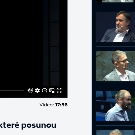
Video:
17:36
, které posunou