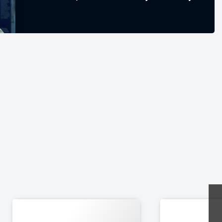
Petr Schaffartzik
3:33
Novinky K2 vega: přístup k ERP systému z
mobilu
Tomáš Szkandera
10:04
Chcete mít dokonalý přehled o své firmě?
Miloslav Peterka
7:59
Jaký je největší trend posledních pár let, a to
nejenom v IT?