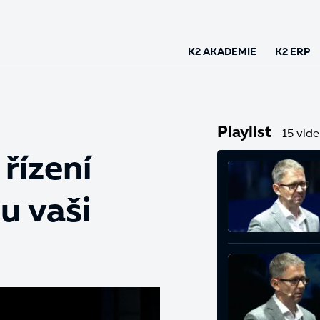
K2 AKADEMIE
K2 ERP
Playlist
15 vide
 řízení
u vaši