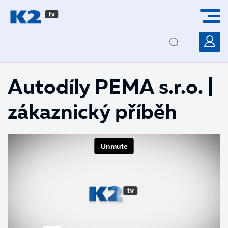
PŘESKOČIT NAVIGACI
Autodíly PEMA s.r.o. |
zákaznický příběh