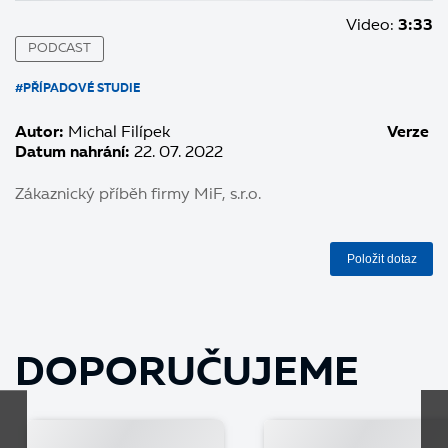
Video:
3:33
PODCAST
#PŘÍPADOVÉ STUDIE
Autor:
Michal Filípek
Verze
Datum nahrání:
22. 07. 2022
Zákaznický příběh firmy MiF, s.r.o.
Položit dotaz
DOPORUČUJEME