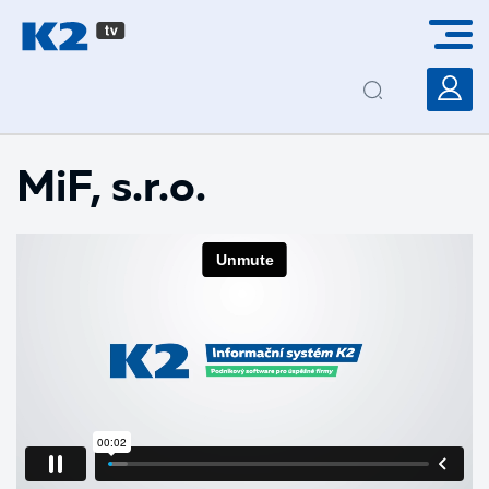
PŘESKOČIT NAVIGACI
MiF, s.r.o.