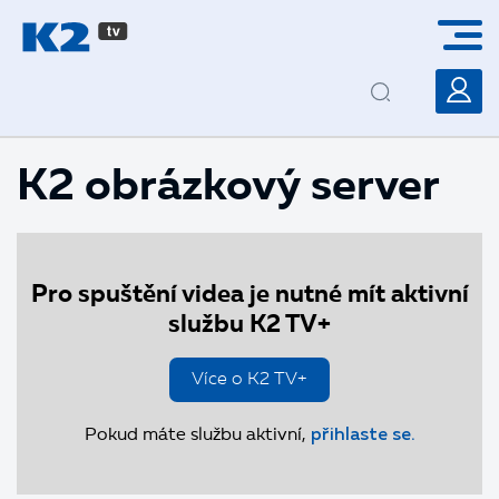
PŘESKOČIT NAVIGACI
K2 obrázkový server
Pro spuštění videa je nutné mít aktivní
službu K2 TV+
Více o K2 TV+
Pokud máte službu aktivní,
přihlaste se.