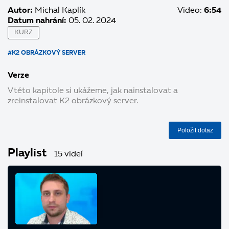
Autor:
Michal Kaplík
Video:
6:54
Datum nahrání:
05. 02. 2024
KURZ
#K2 OBRÁZKOVÝ SERVER
Verze
V této kapitole si ukážeme, jak nainstalovat a
zreinstalovat K2 obrázkový server.
Položit dotaz
Playlist
15 videí