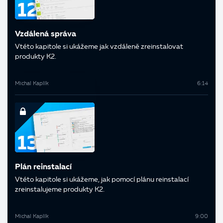
Vzdálená správa
V této kapitole si ukážeme jak vzdáleně zreinstalovat
produkty K2.
Michal Kaplík
6:14
Plán reinstalací
V této kapitole si ukážeme, jak pomocí plánu reinstalací
zreinstalujeme produkty K2.
Michal Kaplík
9:00