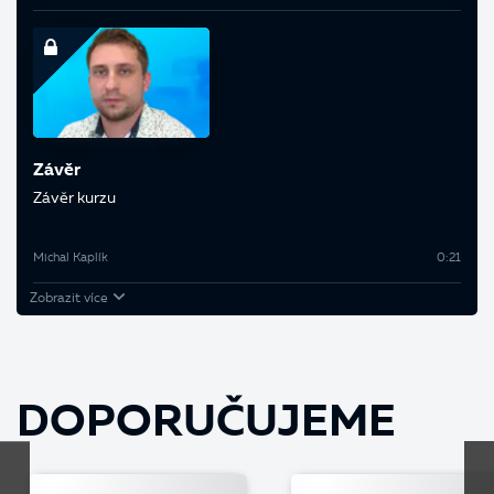
Závěr
Závěr kurzu
Michal Kaplík
0:21
Zobrazit více
DOPORUČUJEME