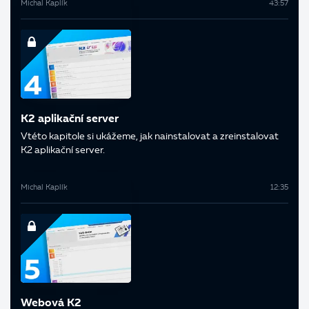
Michal Kaplík
43:57
K2 aplikační server
V této kapitole si ukážeme, jak nainstalovat a zreinstalovat
K2 aplikační server.
Michal Kaplík
12:35
Webová K2