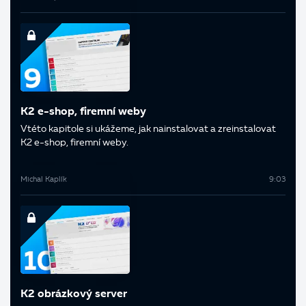
K2 e-shop, firemní weby
V této kapitole si ukážeme, jak nainstalovat a zreinstalovat
K2 e-shop, firemní weby.
Michal Kaplík
9:03
K2 obrázkový server