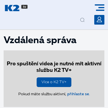
PŘESKOČIT NAVIGACI
Vzdálená správa
Pro spuštění videa je nutné mít aktivní
službu K2 TV+
Více o K2 TV+
Pokud máte službu aktivní,
přihlaste se.