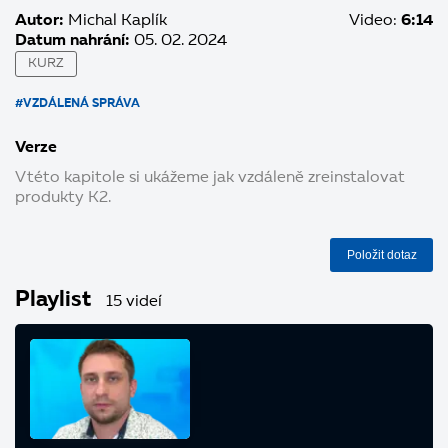
Autor:
Michal Kaplík
Video:
6:14
Datum nahrání:
05. 02. 2024
KURZ
#VZDÁLENÁ SPRÁVA
Verze
V této kapitole si ukážeme jak vzdáleně zreinstalovat
produkty K2.
Položit dotaz
Playlist
15 videí