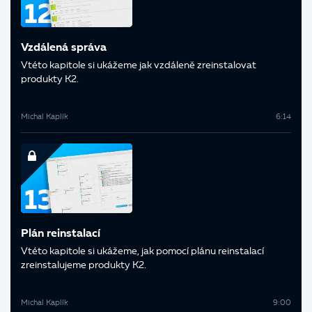
Vzdálená správa
V této kapitole si ukážeme jak vzdáleně zreinstalovat
produkty K2.
Michal Kaplík
6:14
Plán reinstalací
V této kapitole si ukážeme, jak pomocí plánu reinstalací
zreinstalujeme produkty K2.
Michal Kaplík
9:00