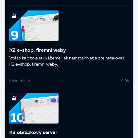
K2 e-shop, firemní weby
V této kapitole si ukážeme, jak nainstalovat a zreinstalovat
K2 e-shop, firemní weby.
Michal Kaplík
9:03
K2 obrázkový server