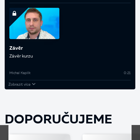
Závěr
Závěr kurzu
Michal Kaplík
0:21
Zobrazit více
DOPORUČUJEME