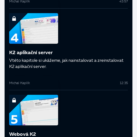
Michal Kaplík
43:57
K2 aplikační server
V této kapitole si ukážeme, jak nainstalovat a zreinstalovat
K2 aplikační server.
Michal Kaplík
12:35
Webová K2