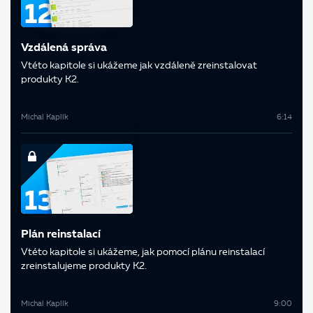
Vzdálená správa
V této kapitole si ukážeme jak vzdáleně zreinstalovat
produkty K2.
Michal Kaplík
6:14
Plán reinstalací
V této kapitole si ukážeme, jak pomocí plánu reinstalací
zreinstalujeme produkty K2.
Michal Kaplík
9:00