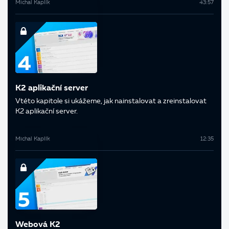
Michal Kaplík
43:57
K2 aplikační server
V této kapitole si ukážeme, jak nainstalovat a zreinstalovat
K2 aplikační server.
Michal Kaplík
12:35
Webová K2