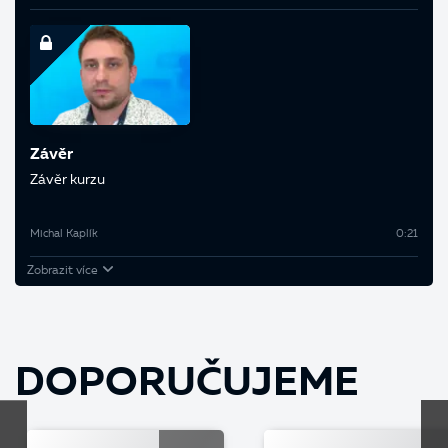
Závěr
Závěr kurzu
Michal Kaplík
0:21
Zobrazit více
DOPORUČUJEME