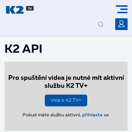
PŘESKOČIT NAVIGACI
K2 API
Pro spuštění videa je nutné mít aktivní
službu K2 TV+
Více o K2 TV+
Pokud máte službu aktivní,
přihlaste se.