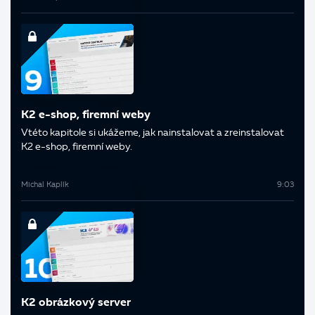
K2 e-shop, firemní weby
V této kapitole si ukážeme, jak nainstalovat a zreinstalovat
K2 e-shop, firemní weby.
Michal Kaplík
9:03
K2 obrázkový server