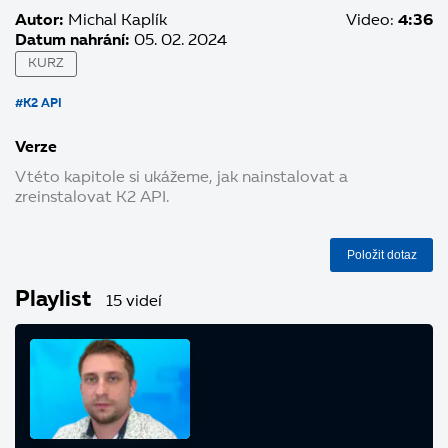
Autor:
Michal Kaplík
Video:
4:36
Datum nahrání:
05. 02. 2024
KURZ
#K2 API
Verze
V této kapitole si ukážeme, jak nainstalovat a
zreinstalovat K2 API.
Položit dotaz
Playlist
15 videí