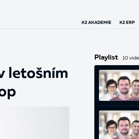
K2 AKADEMIE
K2 ERP
Playlist
10 vide
v letošním
hop