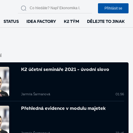
Přihlásit se
STATUS
IDEA FACTORY
K2 TÝM
DĚLEJTE TO JINAK
í
K2 účetní semináře 2021 - úvodní slovo
Jarmila Šarmanová
01:56
Přehledná evidence v modulu majetek