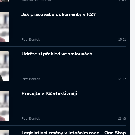
Jarmila Šarmanová
22:46
Jak pracovat s dokumenty v K2?
Petr Bunček
15:31
Udržte si přehled ve smlouvách
Petr Banach
12:07
Pracujte v K2 efektivněji
Petr Bunček
12:48
Legislativní změny v letošním roce – One Stop