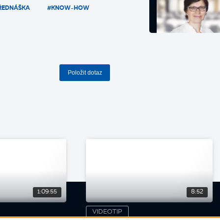
ŘEDNÁŠKA
#KNOW-HOW
Položit dotaz
1:09:55
8:52
VIDEOTIP