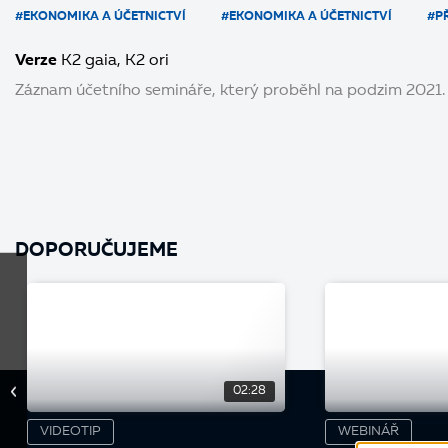
#EKONOMIKA A ÚČETNICTVÍ
#EKONOMIKA A ÚČETNICTVÍ
#P
Verze
K2 gaia
K2 ori
Záznam účetního semináře, který proběhl na podzim 2021.
DOPORUČUJEME
02:28
VIDEOTIP
WEBINÁŘ