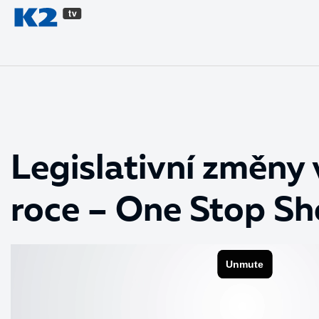
PŘESKOČIT NAVIGACI
Legislativní změny 
roce – One Stop S